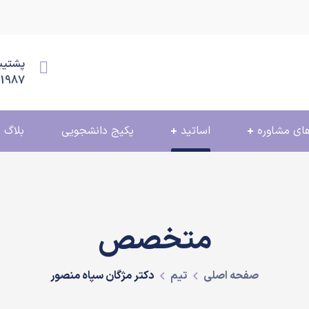
پشتیبانی
11987
ای مشاوره
اساتید
پکیج دانشجویی
بلاگ
متخصص
صفحه اصلی
تیم
دکتر مژگان سپاه منصور