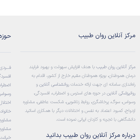
مرکز آنلاین روان طبیب
حوزه
مرکز آنلاین روان طبیب
با هدف افزایش سهولت و بهبود فرایند
فـــردی:
درمان هموطنان، بویژه هموطنان مقیم خارج از کشور، اقدام به
افسردگ
راه‌اندازی سامانه‌ ای جهت ارائه خدمات
روانشناسی آنلاین
و
اضطراب
روانپزشکی آنلاین
در حوزه های استرس و اضطراب، افسردگی،
وسواس
وسواس، سوگ، پرخاشگری، روابط زناشویی، شکست عاطفی، مشاوره
اختلا
ازدواج، کمبود اعتماد به نفس و اختلالات دیگر با همکاری اساتید
خانواده
دانشگاهی با تجربه و کاردان ایرانی نموده است.
مشاوره
مشاور
درباره مرکز آنلاین روان طبیب بدانید
خیانت