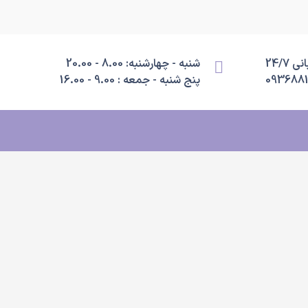
 24/7
شنبه - چهارشنبه: 8.00 - 20.00
093688
پنج شنبه - جمعه : 9.00 - 16.00