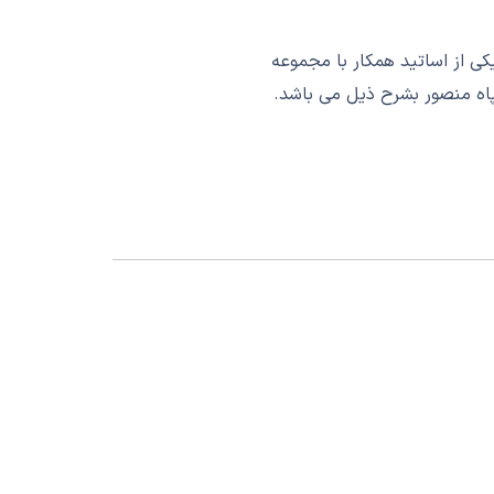
ژگان سپاه منصور، روانشناس و مشاور با سابقه فعالیت از سال 1383، یکی از اساتید همکار با مجموعه
اه منصور بشرح ذیل می باشد.