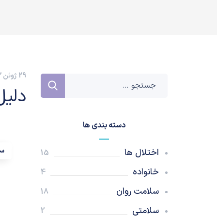
29 ژوئن 2022
دلیل
دسته بندی ها
سل
اختلال ها
15
خانواده
4
سلامت روان
18
سلامتی
2