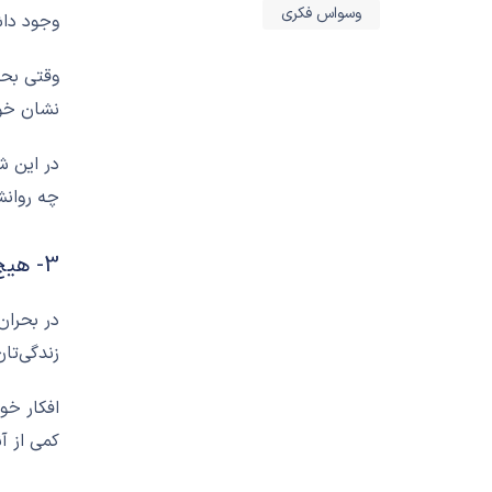
وسواس فکری
وجود داش
وقتی بحر
نشان خوا
نیاز به روانشناس یا
در این ش
روانپزشک دارید؟ از
چه روانش
طریق شماره زیر با ما
3- هیچ چیز در زندگی دائمی نیست
در تماس باشید
در بحران
09368811987
زندگی‌تا
افکار خو
کمی از آ