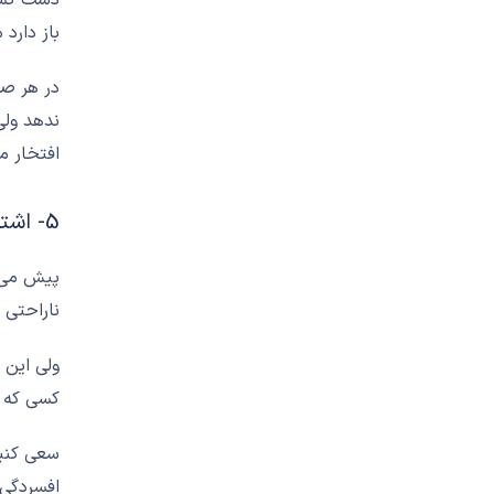
باز دارد 
در هر صو
ندهد ولی
افتخار م
5- اشتباهات شما معرف شما نیستند
پیش می آ
ناراحتی 
ولی این 
کسی که م
سعی کنید
افسردگي 