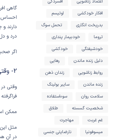
اعتماد زناشویی
افسردگی
گاهی افر
افکار خودکشی
اوتیسم
احساس شر
بدریخت انگاری
تحمل سوگ
دارند و 
درد و دل
تروما
خودبیمار پنداری
خودشیفتگی
خودکشی
اگر صحبت
دلیل زنده ماندن
رهایی
2- وقتی در تنش هستید دیدن راه حل ها سخت تر می‌شود
روابط زناشویی
زندان ذهن
زنده ماندن
سایبر بولینگ
وقتی در 
فراگرفته
سلامت روان
سوءاستفاده
شخصیت گسسته
طلاق
ممکن است
غم غربت
مهاجرت
مثل این 
میسوفونیا
نارضایتی جنسی
در آن هس