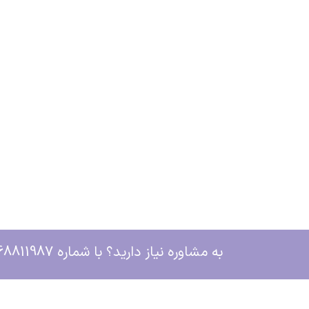
به مشاوره نیاز دارید؟ با شماره 09368811987 در ارتباط باشید