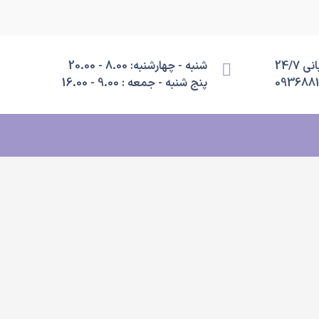
 24/7
شنبه - چهارشنبه: 8.00 - 20.00
093688
پنج شنبه - جمعه : 9.00 - 16.00