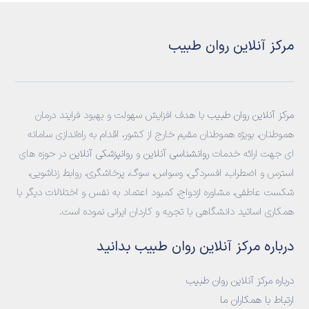
مرکز آنلاین روان طبیب
مرکز آنلاین روان طبیب
با هدف افزایش سهولت و بهبود فرایند درمان
هموطنان، بویژه هموطنان مقیم خارج از کشور، اقدام به راه‌اندازی سامانه‌
ای جهت ارائه خدمات
روانشناسی آنلاین
و
روانپزشکی آنلاین
در حوزه های
استرس و اضطراب، افسردگی، وسواس، سوگ، پرخاشگری، روابط زناشویی،
شکست عاطفی، مشاوره ازدواج، کمبود اعتماد به نفس و اختلالات دیگر با
همکاری اساتید دانشگاهی با تجربه و کاردان ایرانی نموده است.
درباره مرکز آنلاین روان طبیب بدانید
درباره مرکز آنلاین روان طبیب
ارتباط با همکاران ما