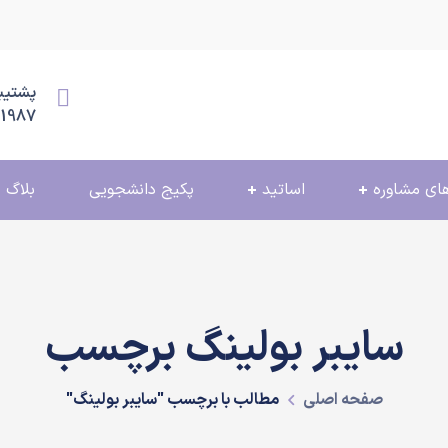
پشتیبانی
11987
ای مشاوره
اساتید
پکیج دانشجویی
بلاگ
سایبر بولینگ برچسب
صفحه اصلی
مطالب با برچسب "سایبر بولینگ"