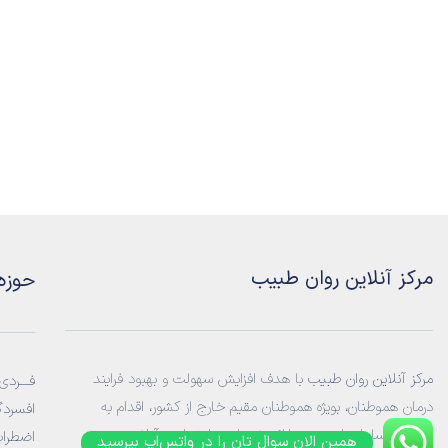
مرکز آنلاین روان طبیب
حوزه
مرکز آنلاین روان طبیب
با هدف افزایش سهولت و بهبود فرایند
فـــردی:
درمان هموطنان، بویژه هموطنان مقیم خارج از کشور، اقدام به
افسردگ
راه‌اندازی سامانه‌ ای جهت ارائه خدمات
روانشناسی آنلاین
و
اضطراب
همین الان سوال تان را در واتس‌اپ بپرسید