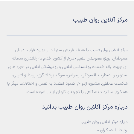
مرکز آنلاین روان طبیب
مرکز آنلاین روان طبیب
با هدف افزایش سهولت و بهبود فرایند درمان
هموطنان، بویژه هموطنان مقیم خارج از کشور، اقدام به راه‌اندازی سامانه‌
ای جهت ارائه خدمات
روانشناسی آنلاین
و
روانپزشکی آنلاین
در حوزه های
استرس و اضطراب، افسردگی، وسواس، سوگ، پرخاشگری، روابط زناشویی،
شکست عاطفی، مشاوره ازدواج، کمبود اعتماد به نفس و اختلالات دیگر با
همکاری اساتید دانشگاهی با تجربه و کاردان ایرانی نموده است.
درباره مرکز آنلاین روان طبیب بدانید
درباره مرکز آنلاین روان طبیب
ارتباط با همکاران ما