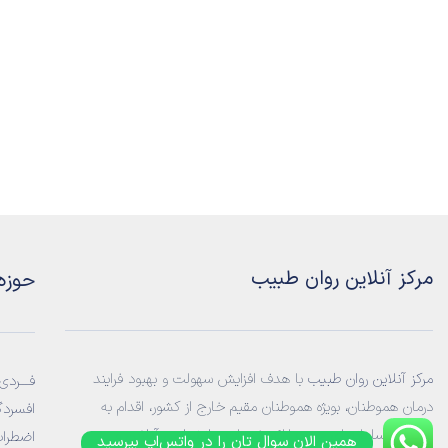
مرکز آنلاین روان طبیب
حوزه
مرکز آنلاین روان طبیب
با هدف افزایش سهولت و بهبود فرایند
فـــردی:
درمان هموطنان، بویژه هموطنان مقیم خارج از کشور، اقدام به
افسردگ
راه‌اندازی سامانه‌ ای جهت ارائه خدمات
روانشناسی آنلاین
و
اضطراب
همین الان سوال تان را در واتس‌اپ بپرسید