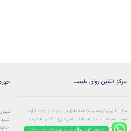
مرکز آنلاین روان طبیب
حوزه
مرکز آنلاین روان طبیب
با هدف افزایش سهولت و بهبود فرایند
فـــردی:
درمان هموطنان، بویژه هموطنان مقیم خارج از کشور، اقدام به
افسردگ
راه‌اندازی سامانه‌ ای جهت ارائه خدمات
روانشناسی آنلاین
و
اضطراب
همین الان سوال تان را در واتس‌اپ بپرسید