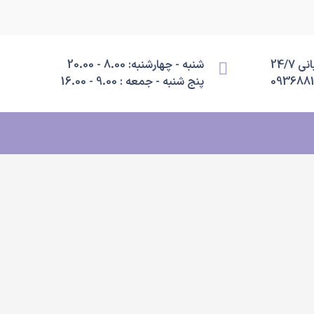
 24/7
شنبه - چهارشنبه: 8.00 - 20.00
093688
پنج شنبه - جمعه : 9.00 - 16.00