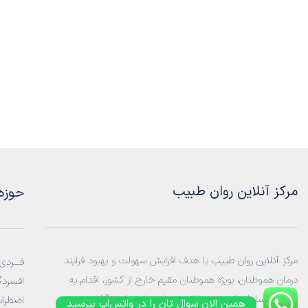
مرکز آنلاین روان طبیب
حوزه
مرکز آنلاین روان طبیب
با هدف افزایش سهولت و بهبود فرایند
فـــردی:
درمان هموطنان، بویژه هموطنان مقیم خارج از کشور، اقدام به
افسردگ
راه‌اندازی سامانه‌ ای جهت ارائه خدمات
روانشناسی آنلاین
و
اضطراب
همین الان سوال تان را در واتس‌اپ بپرسید