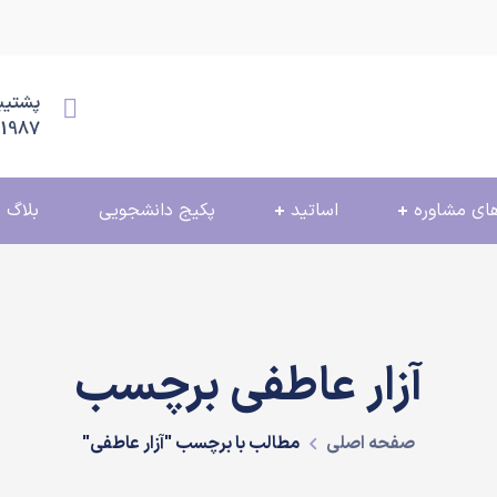
پشتیبانی
11987
ای مشاوره
اساتید
پکیج دانشجویی
بلاگ
آزار عاطفی برچسب
صفحه اصلی
مطالب با برچسب "آزار عاطفی"