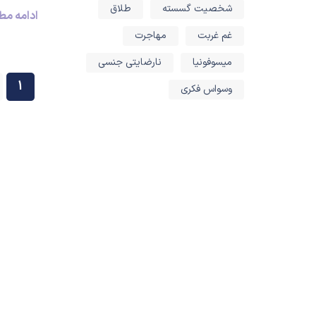
شخصیت گسسته
طلاق
ادامه م
غم غربت
مهاجرت
میسوفونیا
نارضایتی جنسی
1
وسواس فکری
نیاز به روانشناس یا
روانپزشک دارید؟ از
طریق شماره زیر با ما
در تماس باشید
09368811987