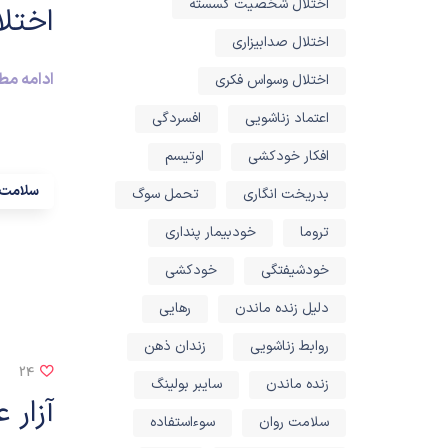
اختلال شخصیت گسسته
اختلا
اختلال صدابیزاری
ادامه م
اختلال وسواس فکری
اعتماد زناشویی
افسردگی
افکار خودکشی
اوتیسم
سلامت 
بدریخت انگاری
تحمل سوگ
تروما
خودبیمار پنداری
خودشیفتگی
خودکشی
دلیل زنده ماندن
رهایی
روابط زناشویی
زندان ذهن
24
زنده ماندن
سایبر بولینگ
آزار
سلامت روان
سوءاستفاده