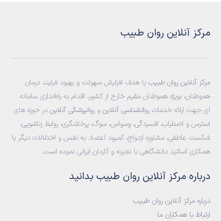
مرکز آنلاین روان طبیب
مرکز آنلاین روان طبیب
با هدف افزایش سهولت و بهبود فرایند درمان
هموطنان، بویژه هموطنان مقیم خارج از کشور، اقدام به راه‌اندازی سامانه‌
ای جهت ارائه خدمات
روانشناسی آنلاین
و
روانپزشکی آنلاین
در حوزه های
استرس و اضطراب، افسردگی، وسواس، سوگ، پرخاشگری، روابط زناشویی،
شکست عاطفی، مشاوره ازدواج، کمبود اعتماد به نفس و اختلالات دیگر با
همکاری اساتید دانشگاهی با تجربه و کاردان ایرانی نموده است.
درباره مرکز آنلاین روان طبیب بدانید
درباره مرکز آنلاین روان طبیب
ارتباط با همکاران ما