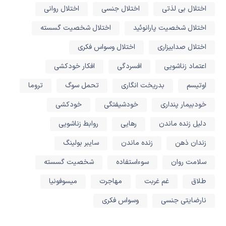
اختلال بی لذتی
اختلال جنسی
اختلال روانی
اختلال شخصیت پارانوئید
اختلال شخصیت گسسته
اختلال صدابیزاری
اختلال وسواس فکری
اعتماد زناشویی
افسردگی
افکار خودکشی
اوتیسم
بدریخت انگاری
تحمل سوگ
تروما
خودبیمار پنداری
خودشیفتگی
خودکشی
دلیل زنده ماندن
رهایی
روابط زناشویی
زندان ذهن
زنده ماندن
سایبر بولینگ
سلامت روان
سوءاستفاده
شخصیت گسسته
طلاق
غم غربت
مهاجرت
میسوفونیا
نارضایتی جنسی
وسواس فکری