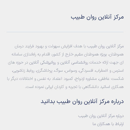
مرکز آنلاین روان طبیب
مرکز آنلاین روان طبیب
با هدف افزایش سهولت و بهبود فرایند درمان
هموطنان، بویژه هموطنان مقیم خارج از کشور، اقدام به راه‌اندازی سامانه‌
ای جهت ارائه خدمات
روانشناسی آنلاین
و
روانپزشکی آنلاین
در حوزه های
استرس و اضطراب، افسردگی، وسواس، سوگ، پرخاشگری، روابط زناشویی،
شکست عاطفی، مشاوره ازدواج، کمبود اعتماد به نفس و اختلالات دیگر با
همکاری اساتید دانشگاهی با تجربه و کاردان ایرانی نموده است.
درباره مرکز آنلاین روان طبیب بدانید
درباره مرکز آنلاین روان طبیب
ارتباط با همکاران ما