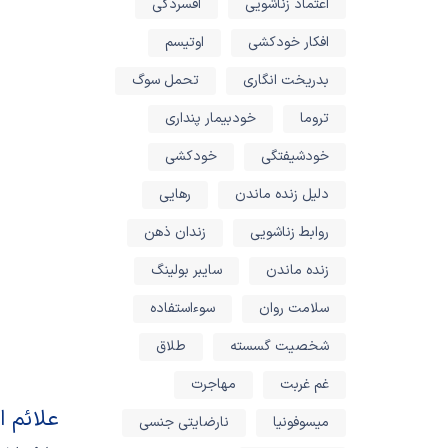
اعتماد زناشویی
افسردگی
افکار خودکشی
اوتیسم
بدریخت انگاری
تحمل سوگ
تروما
خودبیمار پنداری
خودشیفتگی
خودکشی
دلیل زنده ماندن
رهایی
روابط زناشویی
زندان ذهن
زنده ماندن
سایبر بولینگ
سلامت روان
سوءاستفاده
شخصیت گسسته
طلاق
غم غربت
مهاجرت
علائم ا
میسوفونیا
نارضایتی جنسی