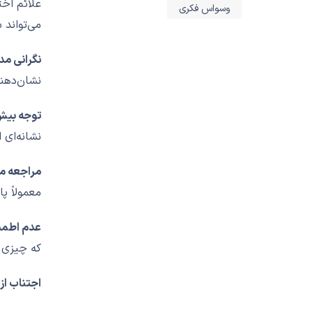
علائم اخت
وسواس فکری
می‌تواند 
نگرانی مدا
نشان‌دهن
نیاز به روانشناس یا
توجه بیش 
روانپزشک دارید؟ از
نشانه‌ای 
طریق شماره زیر با ما
مراجعه مک
در تماس باشید
معمولاً پ
09368811987
عدم اطمین
که چیزی 
اجتناب از