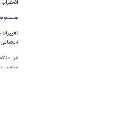
اضطراب و
جست‌وجوی
تغییرات د
اجتماعی 
این علائم
مناسب دار