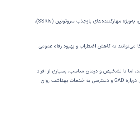
داروهای ضد اضطراب، مانند بنزودیازپین‌ها، و داروهای ضد افسردگی، به‌ویژه مهارکننده‌های بازجذب سروتونین (SSRIs)،
ا می‌توانند به کاهش اضطراب و بهبود رفاه عمومی
اشد، اما با تشخیص و درمان مناسب، بسیاری از افراد
قادر به مدیریت علائم و بهبود کیفیت زندگی خود هستند. افزایش آگاهی عمومی درباره GAD و دسترسی به خدمات بهداشت روان