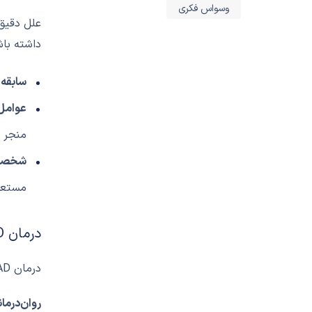
وسواس فکری
داشته باش
سابقه 
نیاز به روانشناس یا
عوامل
روانپزشک دارید؟ از
منجر 
طریق شماره زیر با ما
شخصیت
در تماس باشید
مستعد ابت
09368811987
درمان GAD:
درمان GAD معمولاً شامل ترکیبی از روان‌درمانی و دارودرمانی است:
روان‌درما