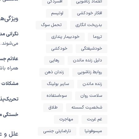
اعتماد زناشویی
افسردگی
افکار خودکشی
اوتیسم
ویژگی‌ها و
بدریخت انگاری
تحمل سوگ
نگرانی مد
تروما
خودبیمار پنداری
می‌شوند.
خودشیفتگی
خودکشی
علائم جس
دلیل زنده ماندن
رهایی
همراه باش
روابط زناشویی
زندان ذهن
مشکلات خ
زنده ماندن
سایبر بولینگ
سلامت روان
سوءاستفاده
تحریک‌پذی
شخصیت گسسته
طلاق
خستگی م
غم غربت
مهاجرت
میسوفونیا
نارضایتی جنسی
علل و ع